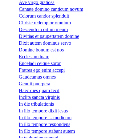
Ave virgo gratiosa
Cantate domino canticum novum
Celorum candor splenduit
Christe redemptor omnium
Descendi in ortum meum
Divitias et paupertatem domine
Dixit autem dominus servo
Domine bonum est nos
Ecclesiam tuam
Enceladi ceique soror
Fratres ego enim accepi
Gaudeamus omnes
Genuit puerpera
Haec dies quam fecit
Inclita sancta virginis
In die tribulationis
In illo tempore dixit jesus
In illo tempore ... modicum
In illo tempore respondens
In illo tempore stabant autem
In te domine speravi