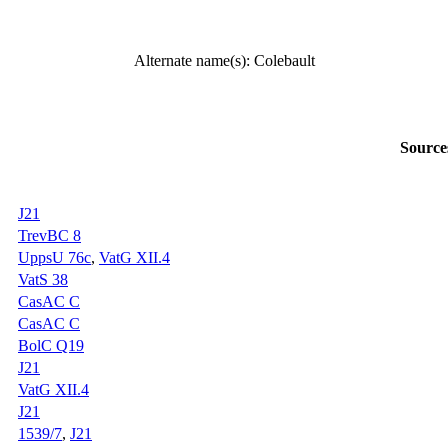
Alternate name(s): Colebault
Source
J21
TrevBC 8
UppsU 76c
,
VatG XII.4
VatS 38
CasAC C
CasAC C
BolC Q19
J21
VatG XII.4
J21
1539/7
,
J21