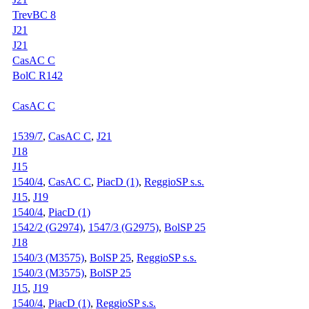
TrevBC 8
J21
J21
CasAC C
BolC R142
CasAC C
1539/7
,
CasAC C
,
J21
J18
J15
1540/4
,
CasAC C
,
PiacD (1)
,
ReggioSP s.s.
J15
,
J19
1540/4
,
PiacD (1)
1542/2 (G2974)
,
1547/3 (G2975)
,
BolSP 25
J18
1540/3 (M3575)
,
BolSP 25
,
ReggioSP s.s.
1540/3 (M3575)
,
BolSP 25
J15
,
J19
1540/4
,
PiacD (1)
,
ReggioSP s.s.