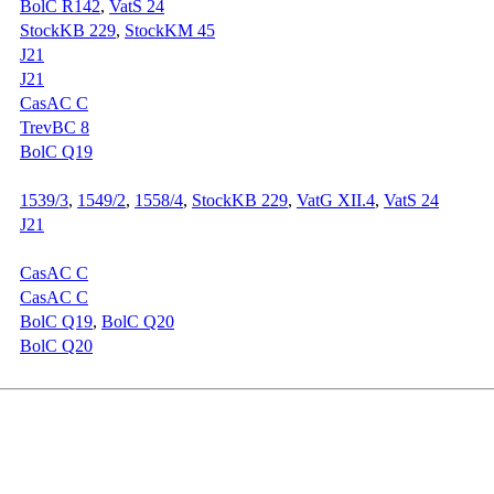
BolC R142
,
VatS 24
StockKB 229
,
StockKM 45
J21
J21
CasAC C
TrevBC 8
BolC Q19
1539/3
,
1549/2
,
1558/4
,
StockKB 229
,
VatG XII.4
,
VatS 24
J21
CasAC C
CasAC C
BolC Q19
,
BolC Q20
BolC Q20