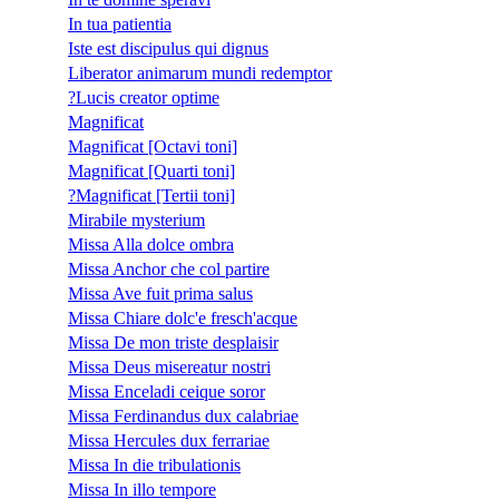
In tua patientia
Iste est discipulus qui dignus
Liberator animarum mundi redemptor
?Lucis creator optime
Magnificat
Magnificat [Octavi toni]
Magnificat [Quarti toni]
?Magnificat [Tertii toni]
Mirabile mysterium
Missa Alla dolce ombra
Missa Anchor che col partire
Missa Ave fuit prima salus
Missa Chiare dolc'e fresch'acque
Missa De mon triste desplaisir
Missa Deus misereatur nostri
Missa Enceladi ceique soror
Missa Ferdinandus dux calabriae
Missa Hercules dux ferrariae
Missa In die tribulationis
Missa In illo tempore