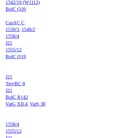
1542/10 (W1112)
BolC Q20
CasAC C
1539/3
,
1549/2
1558/4
J21
1555/12
BolC Q19
J21
TrevBC 8
J21
BolC R142
VatG XII.4
,
VatS 38
1558/4
1555/12
J21