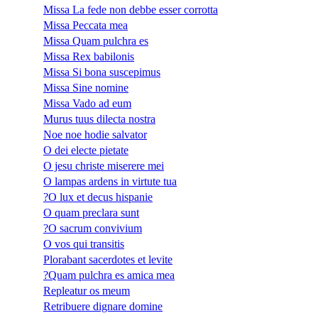
Missa La fede non debbe esser corrotta
Missa Peccata mea
Missa Quam pulchra es
Missa Rex babilonis
Missa Si bona suscepimus
Missa Sine nomine
Missa Vado ad eum
Murus tuus dilecta nostra
Noe noe hodie salvator
O dei electe pietate
O jesu christe miserere mei
O lampas ardens in virtute tua
?O lux et decus hispanie
O quam preclara sunt
?O sacrum convivium
O vos qui transitis
Plorabant sacerdotes et levite
?Quam pulchra es amica mea
Repleatur os meum
Retribuere dignare domine