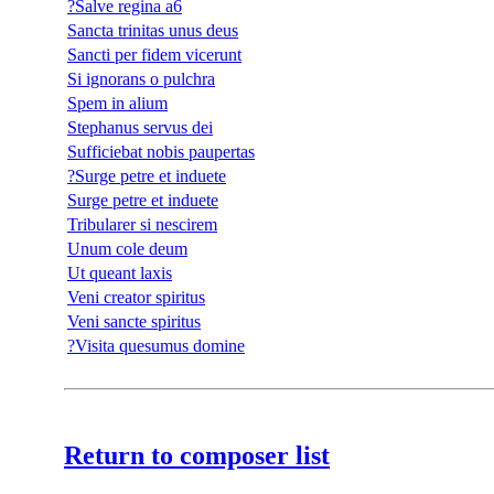
?Salve regina a6
Sancta trinitas unus deus
Sancti per fidem vicerunt
Si ignorans o pulchra
Spem in alium
Stephanus servus dei
Sufficiebat nobis paupertas
?Surge petre et induete
Surge petre et induete
Tribularer si nescirem
Unum cole deum
Ut queant laxis
Veni creator spiritus
Veni sancte spiritus
?Visita quesumus domine
Return to composer list