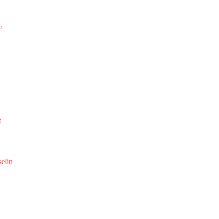
.
t
elin