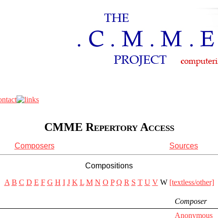
CMME Repertory Access
Composers
Sources
Compositions
A
B
C
D
E
F
G
H
I
J
K
L
M
N
O
P
Q
R
S
T
U
V
W
[textless/other]
Composer
Anonymous