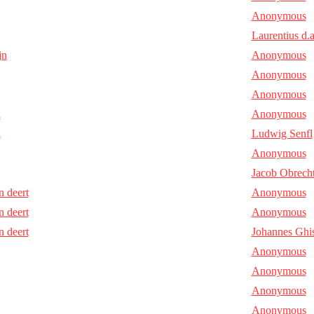
Anonymous
Laurentius d.a
jn
Anonymous
Anonymous
Anonymous
h
Anonymous
h
Ludwig Senfl
Anonymous
Jacob Obrech
n deert
Anonymous
n deert
Anonymous
n deert
Johannes Ghis
Anonymous
Anonymous
Anonymous
Anonymous